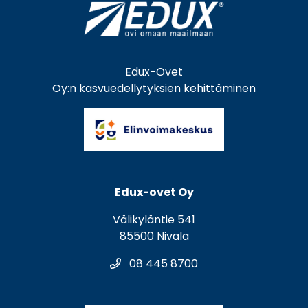
Edux-Ovet
Oy:n kasvuedellytyksien kehittäminen
Edux-ovet Oy
Välikyläntie 541
85500 Nivala
08 445 8700