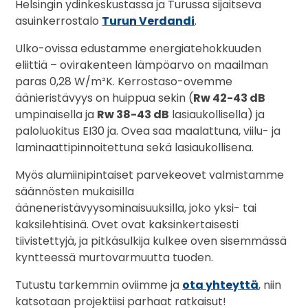
Helsingin ydinkeskustassa ja Turussa sijaitseva
asuinkerrostalo
Turun Verdandi
.
Ulko-ovissa edustamme energiatehokkuuden
eliittiä – ovirakenteen lämpöarvo on maailman
paras 0,28 W/m²K. Kerrostaso-ovemme
äänieristävyys on huippua sekin (
Rw 42-43 dB
umpinaisella ja
Rw 38-43 dB
lasiaukollisella) ja
paloluokitus EI30 ja. Ovea saa maalattuna, viilu- ja
laminaattipinnoitettuna sekä lasiaukollisena.
Myös alumiinipintaiset parvekeovet valmistamme
säännösten mukaisilla
ääneneristävyysominaisuuksilla, joko yksi- tai
kaksilehtisinä. Ovet ovat kaksinkertaisesti
tiivistettyjä, ja pitkäsulkija kulkee oven sisemmässä
kyntteessä murtovarmuutta tuoden.
Tutustu tarkemmin oviimme ja
ota yhteyttä
, niin
katsotaan projektiisi parhaat ratkaisut!