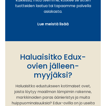
kaikessa, mitä teemme, koskee se sitten
tuotteiden laatua tai tapaamme palvella
asiakasta.
Lue meistä lisää
Haluaisitko Edux-
ovien jälleen­
myyjäksi?
Haluaisitko edustukseen kotimaiset ovet,
joista löytyy maailman lämpimin rakenne,
markkinoiden paras äänieristys ja muita
huippuominaisuuksia? Edux-ovilla on jo useita