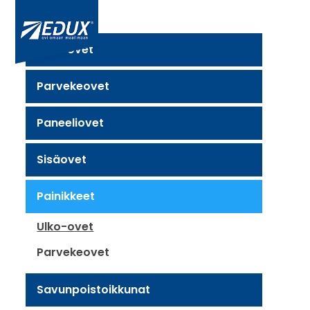
Ulko-ovet
Parvekeovet
Paneeliovet
Sisäovet
Painikkeet
Ulko-ovet
Parvekeovet
Savunpoistoikkunat