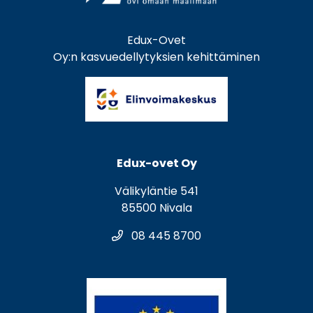
Edux-Ovet
Oy:n kasvuedellytyksien kehittäminen
Edux-ovet Oy
Välikyläntie 541
85500 Nivala
08 445 8700