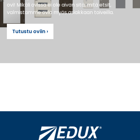
ovi! Mikäli ovissa ei ole aivan sitä, mitä etsit,
valmistamme ovia myös asiakkaan toiveilla.
Tutustu oviin ›