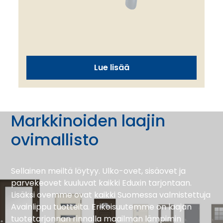
Lue lisää
Markkinoiden laajin
ovimallisto
Sellainen meiltä löytyy. Ulko-ovet, sisäovet ja
parvekeovet kuuluvat kaikki Eduxin tarjontaan.
Lisäksi ovemme ovat kaikki Suomessa valmistettuja
Avainlippu tuotteita. Erikoisuutemme on laajan
tuotetarjonnan rinnalla maailman lämpimin