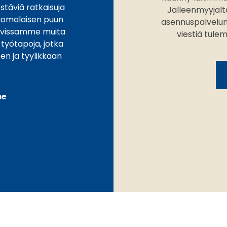
stäviä ratkaisuja
Jälleenmyyjält
Suomalaisen puun
asennuspalvelun. 
äovissamme muita
viestiä tule
työtapoja, jotka
en ja tyylikkään
me