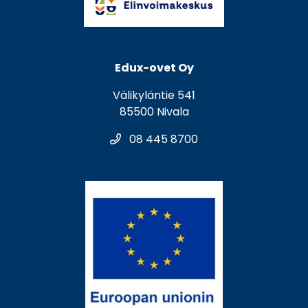
Edux-ovet Oy
Välikyläntie 541
85500 Nivala
08 445 8700