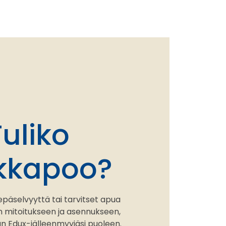
Tuliko
kkapoo?
epäselvyyttä tai tarvitset apua
en mitoitukseen ja asennukseen,
 Edux-jälleenmyyjäsi puoleen.