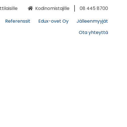
laisille
Kodinomistajille
08 445 8700
Referenssit
Edux-ovet Oy
Jälleenmyyjät
Ota yhteyttä