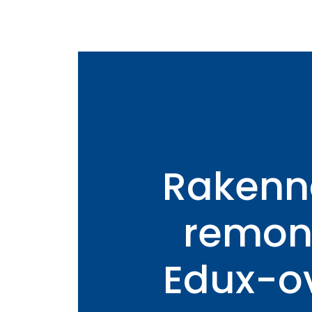
Rakenn
remon
Edux-ov