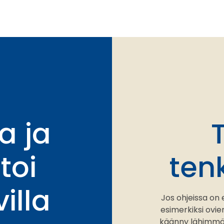
a ja
toi
ten
illa
Jos ohjeissa on 
esimerkiksi ovi
käänny lähimmän