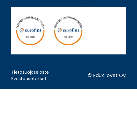
Tietosuojaseloste
© Edux-ovet Oy
Evästeasetukset