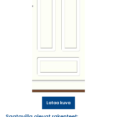
Lataa kuva
Saatavilla olevat rakenteet: