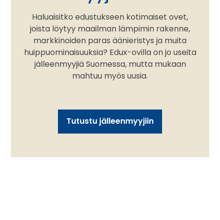
Haluaisitko edustukseen kotimaiset ovet,
joista löytyy maailman lämpimin rakenne,
markkinoiden paras äänieristys ja muita
huippuominaisuuksia? Edux-ovilla on jo useita
jälleenmyyjiä Suomessa, mutta mukaan
mahtuu myös uusia.
Tutustu jälleenmyyjiin