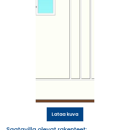
Lataa kuva
Saatavilla olevat rakenteet: