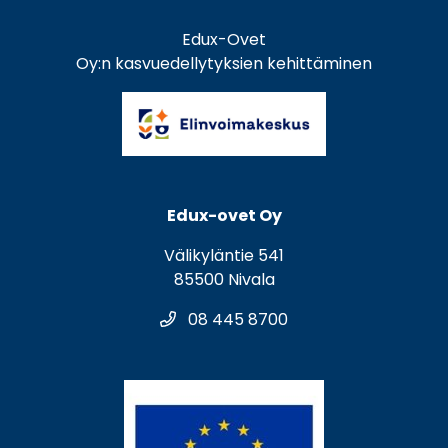
Edux-Ovet
Oy:n kasvuedellytyksien kehittäminen
Edux-ovet Oy
Välikyläntie 541
85500 Nivala
08 445 8700