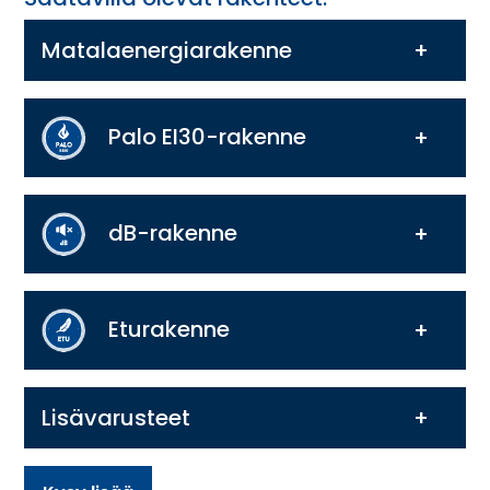
Matalaenergiarakenne
Palo EI30-rakenne
dB-rakenne
Eturakenne
Lisävarusteet