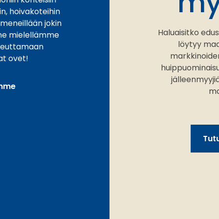
my
hin, hoivakoteihin
n meneillään jokin
Haluaisitko edus
me mielellämme
löytyy ma
teuttamaan
markkinoiden
at ovet!
huippuominaisuu
jälleenmyyj
imme
ma
Tutu