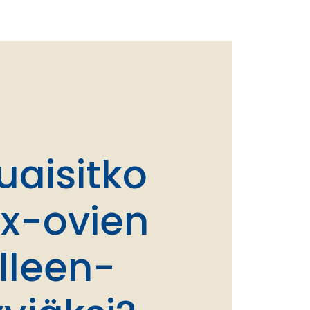
uaisitko
x-ovien
älleen­