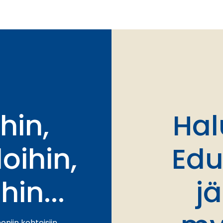
hin,
Hal
oihin,
Edu
hin...
j
niin kohteisiin