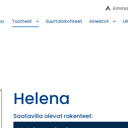
Ammatti
vu
Tuotteet
Suurtalokohteet
Aineistot
U
Helena
Saatavilla olevat rakenteet: