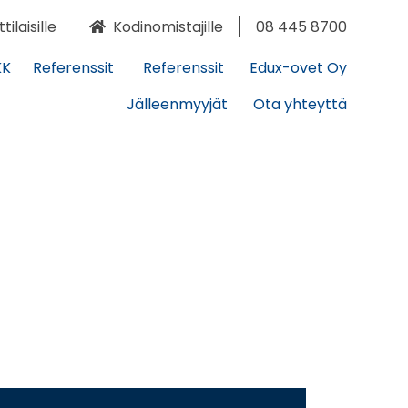
laisille
Kodinomistajille
08 445 8700
KK
Referenssit
Referenssit
Edux-ovet Oy
Jälleenmyyjät
Ota yhteyttä