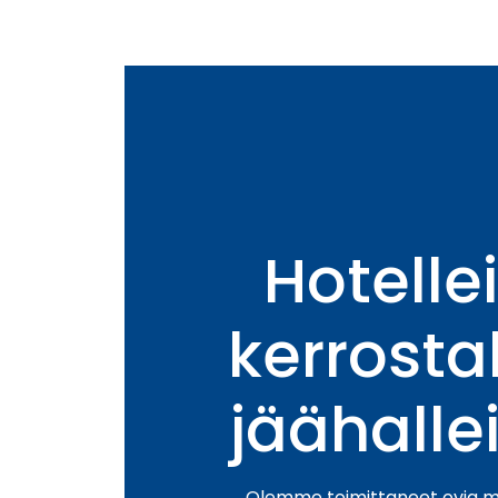
Hotellei
kerrostal
jäähallei
Olemme toimittaneet ovia mo