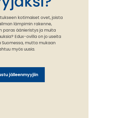
yjäksi?
tukseen kotimaiset ovet, joista
ailman lämpimin rakenne,
 paras äänieristys ja muita
ksia? Edux-ovilla on jo useita
iä Suomessa, mutta mukaan
htuu myös uusia.
stu jälleenmyyjiin