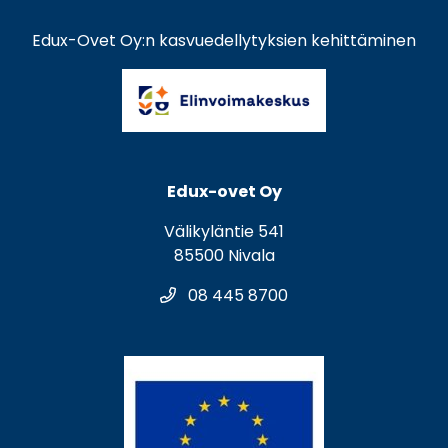
Edux-Ovet Oy:n kasvuedellytyksien kehittäminen
Edux-ovet Oy
Välikyläntie 541
85500 Nivala
08 445 8700