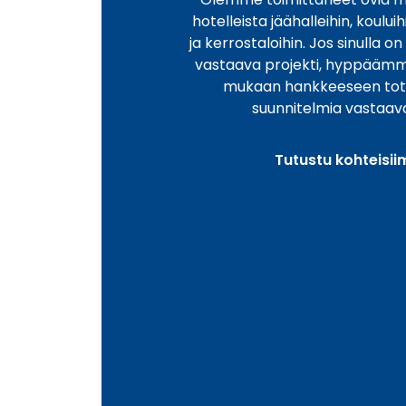
hotelleista jäähalleihin, koului
ja kerrostaloihin. Jos sinulla o
vastaava projekti, hyppääm
mukaan hankkeeseen to
suunnitelmia vastaav
Tutustu kohteisi