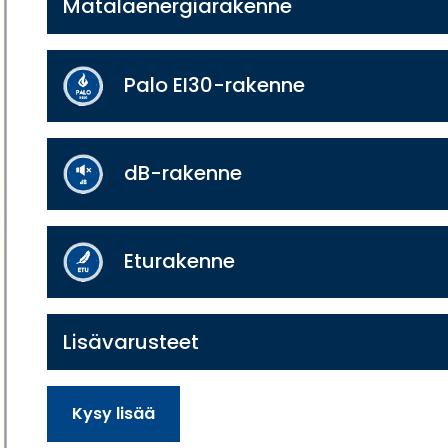
Matalaenergiarakenne
Palo EI30-rakenne
dB-rakenne
Eturakenne
Lisävarusteet
Kysy lisää