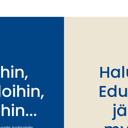
hin,
Hal
oihin,
Edu
hin...
j
niin kohteisiin