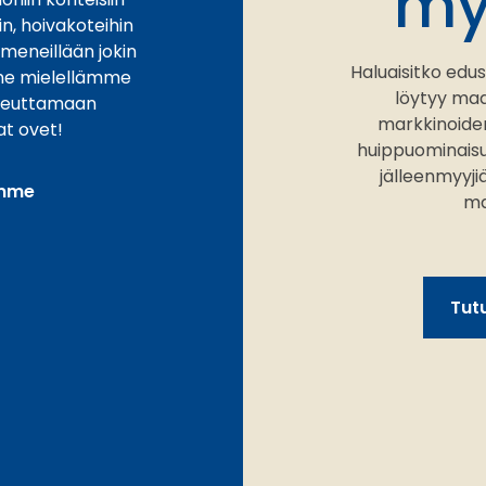
my
hin, hoivakoteihin
n meneillään jokin
Haluaisitko edus
me mielellämme
löytyy ma
teuttamaan
markkinoiden
at ovet!
huippuominaisuu
jälleenmyyj
imme
ma
Tutu