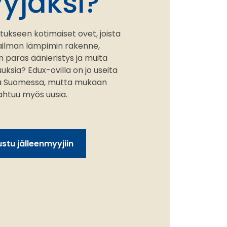
yjäksi?
tukseen kotimaiset ovet, joista
ailman lämpimin rakenne,
 paras äänieristys ja muita
ksia? Edux-ovilla on jo useita
iä Suomessa, mutta mukaan
htuu myös uusia.
stu jälleenmyyjiin