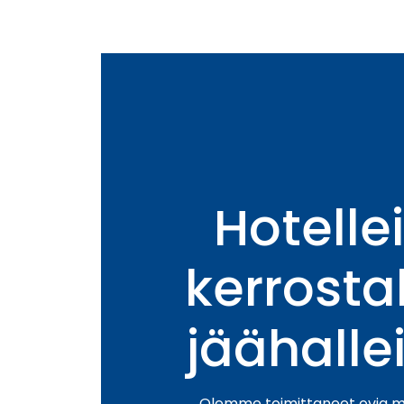
Hotellei
kerrostal
jäähallei
Olemme toimittaneet ovia mo