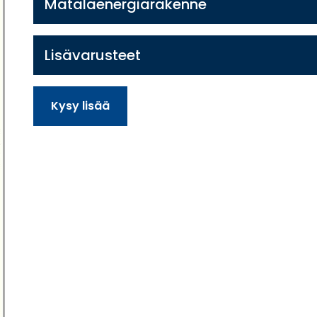
Matalaenergiarakenne
Lisävarusteet
Kysy lisää