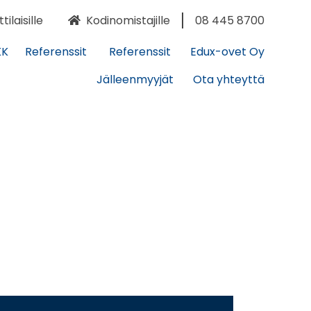
laisille
Kodinomistajille
08 445 8700
KK
Referenssit
Referenssit
Edux-ovet Oy
Jälleenmyyjät
Ota yhteyttä