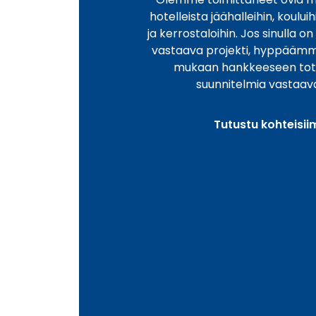
hotelleista jäähalleihin, koului
ja kerrostaloihin. Jos sinulla o
vastaava projekti, hyppääm
mukaan hankkeeseen to
suunnitelmia vastaav
Tutustu kohteisi