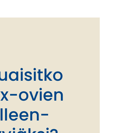
uaisitko
x-ovien
älleen­