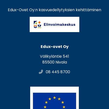
Edux-Ovet Oy:n kasvuedellytyksien kehittäminen
Edux-ovet Oy
Välikyläntie 541
85500 Nivala
08 445 8700