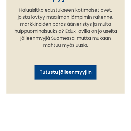
Haluaisitko edustukseen kotimaiset ovet,
joista löytyy maailman lämpimin rakenne,
markkinoiden paras äänieristys ja muita
huippuominaisuuksia? Edux-ovilla on jo useita
jälleenmyyjiä Suomessa, mutta mukaan
mahtuu myös uusia.
Tutustu jälleenmyyjiin