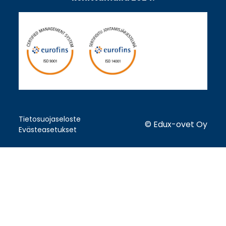
Tietosuojaseloste
© Edux-ovet Oy
Evästeasetukset