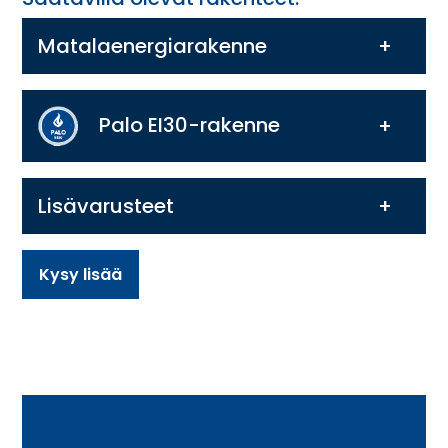
Matalaenergiarakenne
Palo EI30-rakenne
Lisävarusteet
Kysy lisää