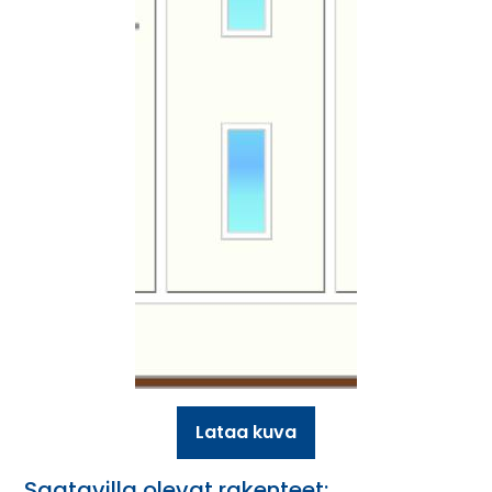
Lataa kuva
Saatavilla olevat rakenteet: