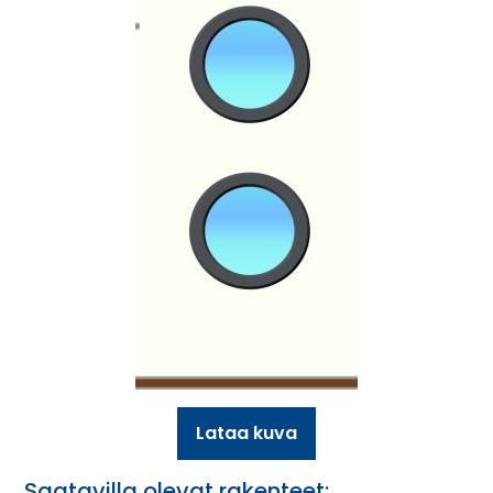
Lataa kuva
Saatavilla olevat rakenteet: