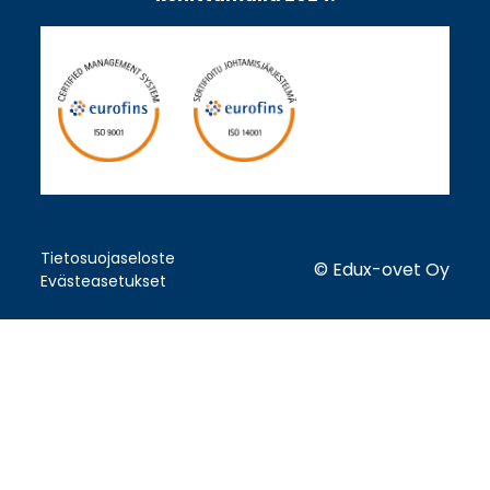
Tietosuojaseloste
© Edux-ovet Oy
Evästeasetukset