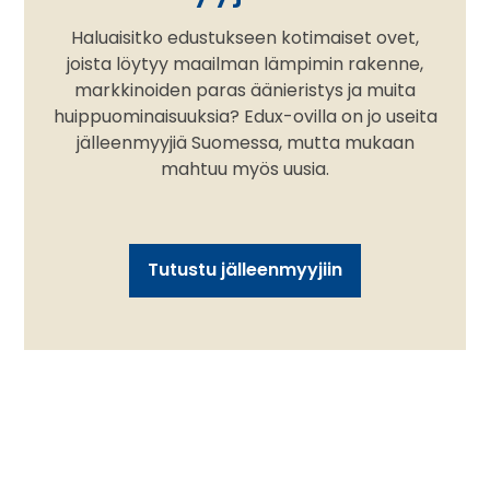
Haluaisitko edustukseen kotimaiset ovet,
joista löytyy maailman lämpimin rakenne,
markkinoiden paras äänieristys ja muita
huippuominaisuuksia? Edux-ovilla on jo useita
jälleenmyyjiä Suomessa, mutta mukaan
mahtuu myös uusia.
Tutustu jälleenmyyjiin