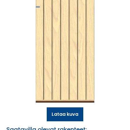
Lataa kuva
Saatavilla olevat rakenteet: