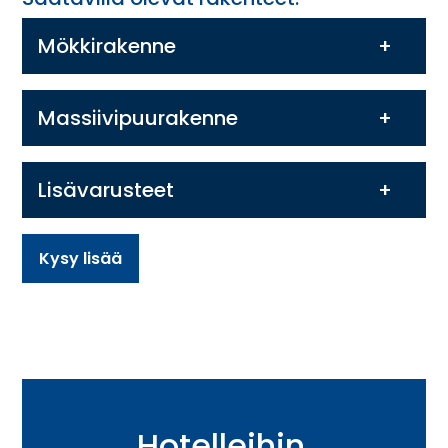
Mökkirakenne
Massiivipuurakenne
Lisävarusteet
Kysy lisää
Hotelleihin,