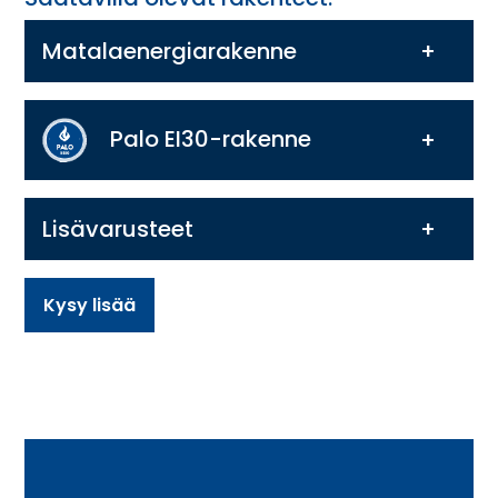
Matalaenergiarakenne
Palo EI30-rakenne
Lisävarusteet
Kysy lisää