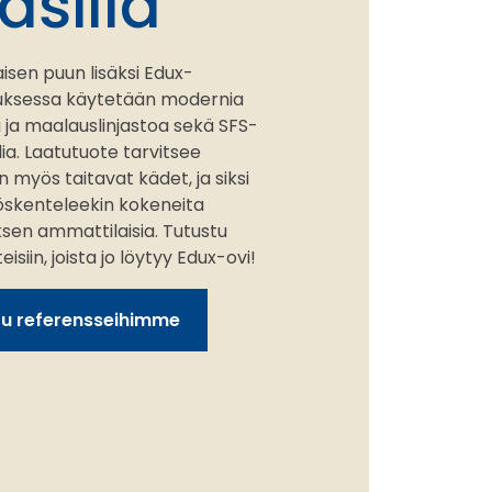
äsillä
isen puun lisäksi Edux-
tuksessa käytetään modernia
ja maalauslinjastoa sekä SFS-
ia. Laatutuote tarvitsee
 myös taitavat kädet, ja siksi
öskenteleekin kokeneita
ksen ammattilaisia. Tutustu
siin, joista jo löytyy Edux-ovi!
tu referensseihimme