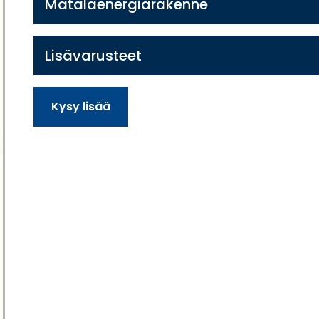
Matalaenergiarakenne
Lisävarusteet
Kysy lisää