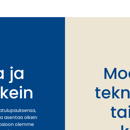
 ja
Mod
ikein
tekn
ta
aatulupauksensa,
ja asentaa oikein
-osioon olemme