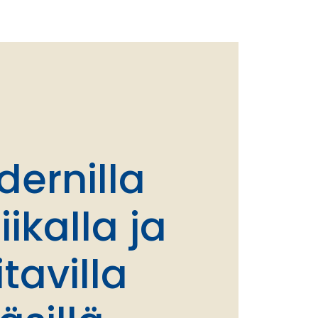
ernilla
iikalla ja
itavilla