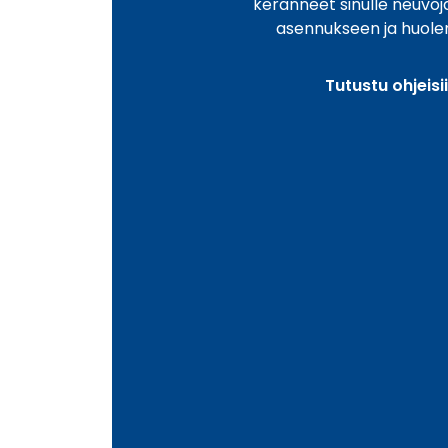
keränneet sinulle neuvo
asennukseen ja huole
Tutustu ohjeisi