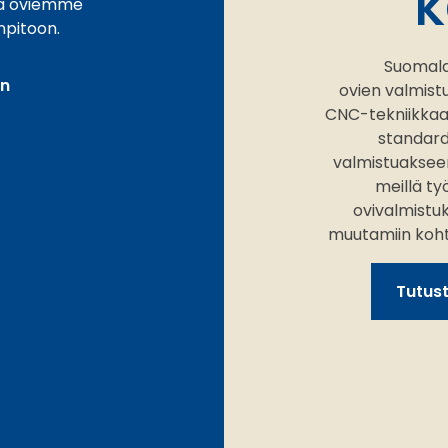
k
ja oviemme
npitoon.
Suomala
in
ovien valmis
CNC-tekniikkaa 
standard
valmistuakseen
meillä ty
ovivalmistu
muutamiin kohtei
Tutus