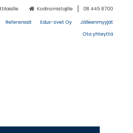
laisille
Kodinomistajille
08 445 8700
Referenssit
Edux-ovet Oy
Jälleenmyyjät
Ota yhteyttä