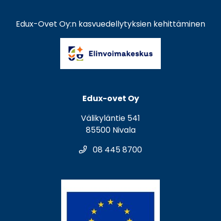
Edux-Ovet Oy:n kasvuedellytyksien kehittäminen
Edux-ovet Oy
Välikyläntie 541
85500 Nivala
08 445 8700