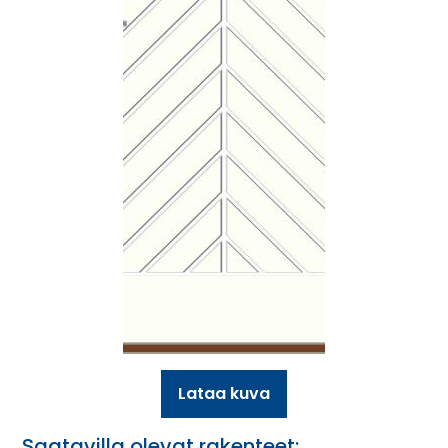
Lataa kuva
Saatavilla olevat rakenteet: