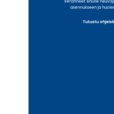
keränneet sinulle neuvo
asennukseen ja huole
Tutustu ohjeisi