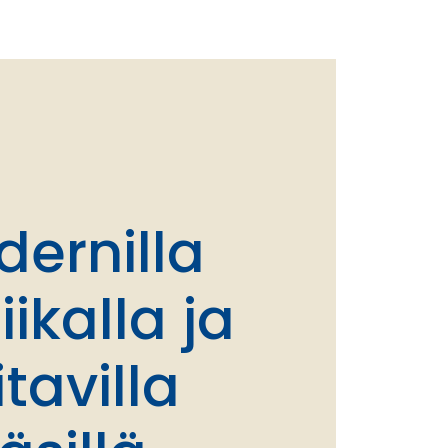
ernilla
iikalla ja
itavilla