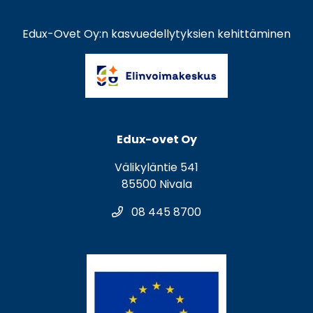
Edux-Ovet Oy:n kasvuedellytyksien kehittäminen
Edux-ovet Oy
Välikyläntie 541
85500 Nivala
08 445 8700