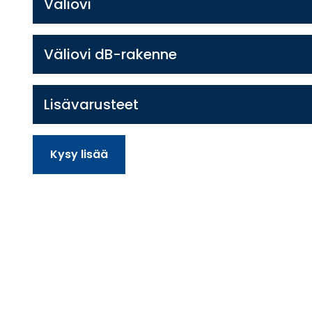
Väliovi
Väliovi dB-rakenne
Lisävarusteet
Kysy lisää