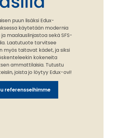
äsillä
isen puun lisäksi Edux-
tuksessa käytetään modernia
ja maalauslinjastoa sekä SFS-
ia. Laatutuote tarvitsee
 myös taitavat kädet, ja siksi
öskenteleekin kokeneita
ksen ammattilaisia. Tutustu
siin, joista jo löytyy Edux-ovi!
tu referensseihimme