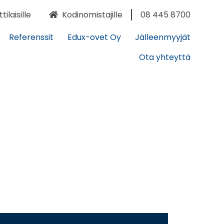
laisille
Kodinomistajille
08 445 8700
Referenssit
Edux-ovet Oy
Jälleenmyyjät
Ota yhteyttä