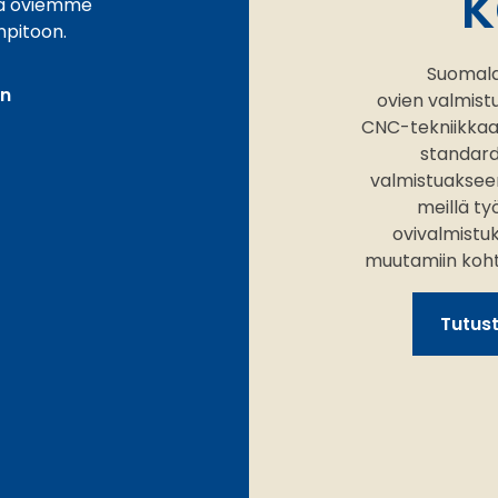
k
ja oviemme
npitoon.
Suomala
in
ovien valmis
CNC-tekniikkaa 
standard
valmistuakseen
meillä ty
ovivalmistu
muutamiin kohtei
Tutus