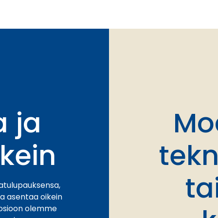
 ja
Mod
ikein
tekn
ta
aatulupauksensa,
ja asentaa oikein
-osioon olemme