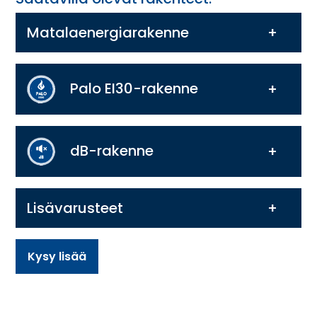
Matalaenergiarakenne
Palo EI30-rakenne
dB-rakenne
Lisävarusteet
Kysy lisää