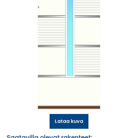
Lataa kuva
Saatavilla olevat rakenteet: