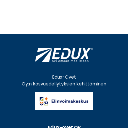
Edux-Ovet
Oy:n kasvuedellytyksien kehittäminen
Edux-ovet Oy