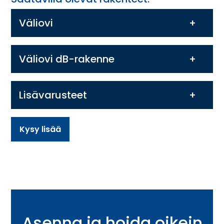
Väliovi
Väliovi dB-rakenne
Lisävarusteet
Kysy lisää
Asenna ja hoida oikein