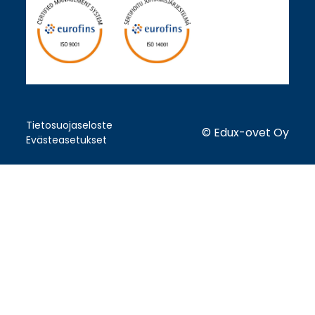
Tietosuojaseloste
© Edux-ovet Oy
Evästeasetukset