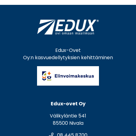
Edux-Ovet
Oy:n kasvuedellytyksien kehittäminen
Edux-ovet Oy
Välikyläntie 541
85500 Nivala
08 445 8700