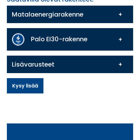
Matalaenergiarakenne
Palo EI30-rakenne
Lisävarusteet
Kysy lisää