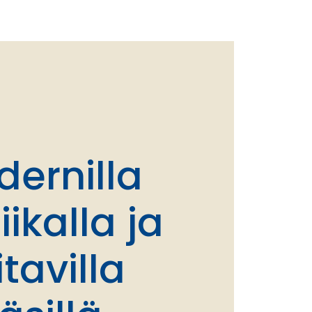
ernilla
iikalla ja
itavilla