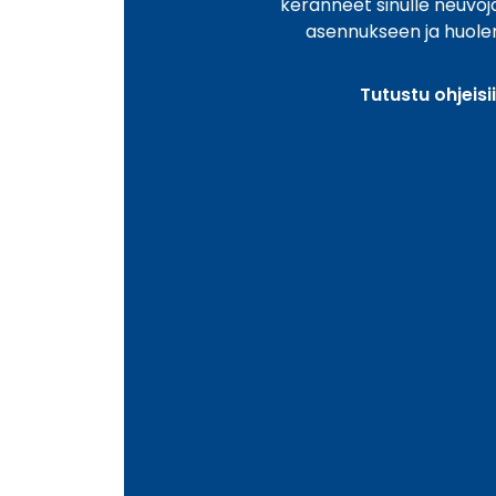
keränneet sinulle neuvo
asennukseen ja huole
Tutustu ohjeisi