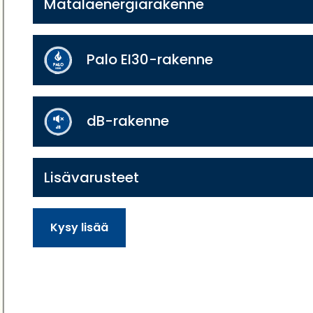
Matalaenergiarakenne
Palo EI30-rakenne
dB-rakenne
Lisävarusteet
Kysy lisää