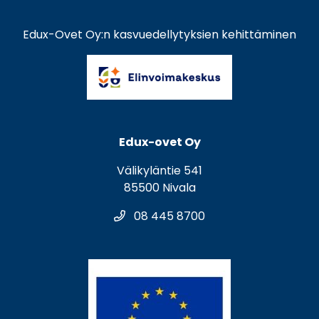
Edux-Ovet Oy:n kasvuedellytyksien kehittäminen
Edux-ovet Oy
Välikyläntie 541
85500 Nivala
08 445 8700