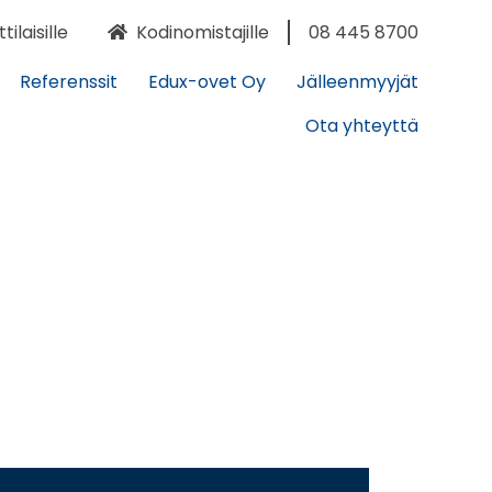
laisille
Kodinomistajille
08 445 8700
Referenssit
Edux-ovet Oy
Jälleenmyyjät
Ota yhteyttä