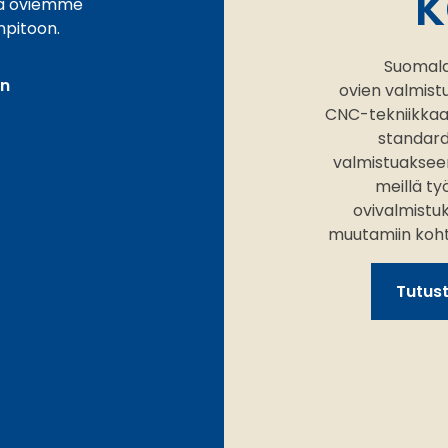
k
ja oviemme
npitoon.
Suomala
in
ovien valmis
CNC-tekniikkaa 
standard
valmistuakseen
meillä ty
ovivalmistu
muutamiin kohtei
Tutus