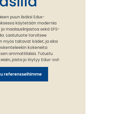
äsillä
isen puun lisäksi Edux-
tuksessa käytetään modernia
ja maalauslinjastoa sekä SFS-
ia. Laatutuote tarvitsee
 myös taitavat kädet, ja siksi
öskenteleekin kokeneita
ksen ammattilaisia. Tutustu
siin, joista jo löytyy Edux-ovi!
tu referensseihimme