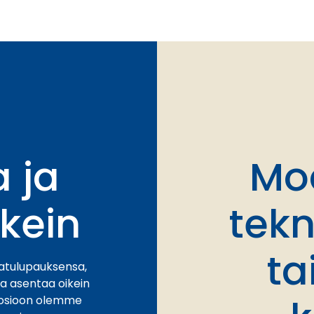
 ja
Mod
ikein
tekn
ta
aatulupauksensa,
ja asentaa oikein
-osioon olemme